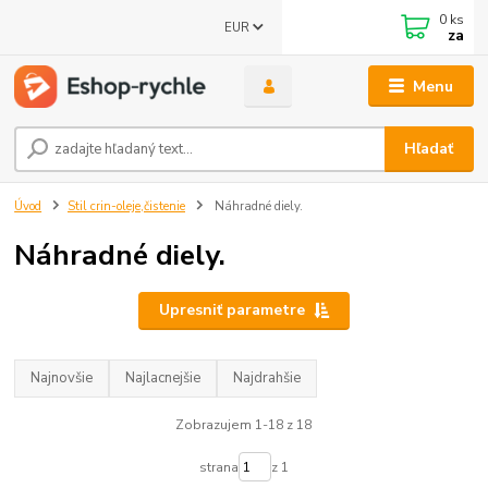
0
ks
EUR
za
Menu
Hľadať
Úvod
Stil crin-oleje,čistenie
Náhradné diely.
Náhradné diely.
Upresniť parametre
Najnovšie
Najlacnejšie
Najdrahšie
Zobrazujem 1-18 z 18
strana
z 1