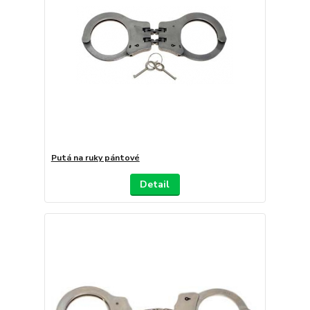
Putá na ruky pántové
Detail