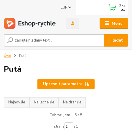
0
ks
EUR
za
Menu
Hľadať
Úvod
Putá
Putá
Upresniť parametre
Najnovšie
Najlacnejšie
Najdrahšie
Zobrazujem 1-5 z 5
strana
z 1