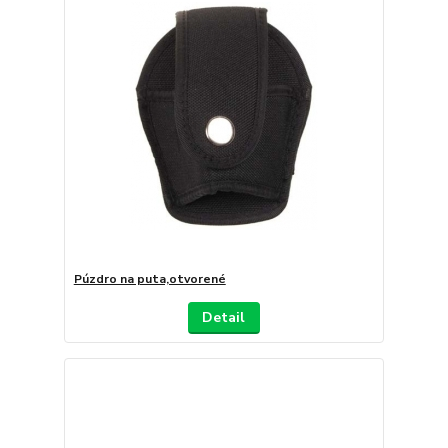
Púzdro na puta,otvorené
Detail