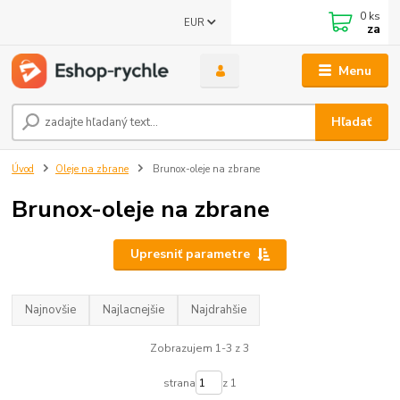
0
ks
EUR
za
Menu
Hľadať
Úvod
Oleje na zbrane
Brunox-oleje na zbrane
Brunox-oleje na zbrane
Upresniť parametre
Najnovšie
Najlacnejšie
Najdrahšie
Zobrazujem 1-3 z 3
strana
z 1