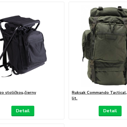
zo stoličkou,čierny
Ruksak Commando Tactical,
lit.
Detail
Detail