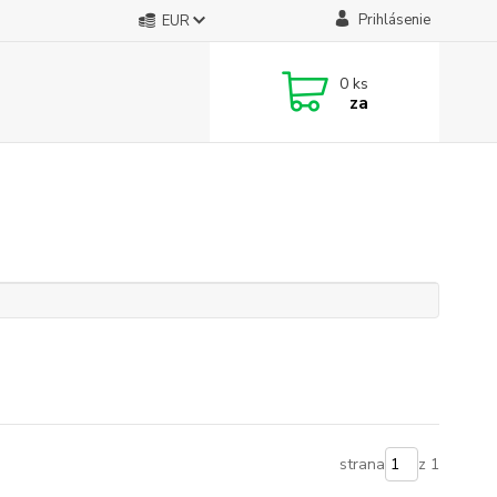
Prihlásenie
EUR
0
ks
za
strana
z 1