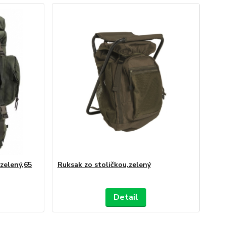
zelený,65
Ruksak zo stoličkou,zelený
Detail