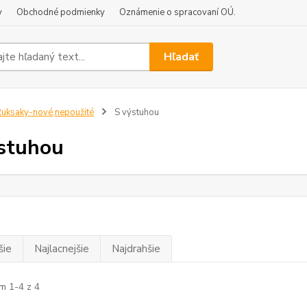
y
Obchodné podmienky
Oznámenie o spracovaní OÚ.
Hľadať
uksaky-nové,nepoužité
S výstuhou
stuhou
šie
Najlacnejšie
Najdrahšie
m 1-4 z 4