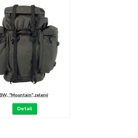
BW, "Mountain",zelený
Detail