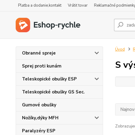
Platba a dodanie,kontakt
Vrátiť tovar
Reklamačné podmienk
Úvod
R
Obranné spreje
S vý
Sprej proti kunám
Teleskopické obušky ESP
Teleskopické obušky GS Sec.
Gumové obušky
Najnov
Nožíky,dýky MFH
Zobrazuje
Paralyzéry ESP