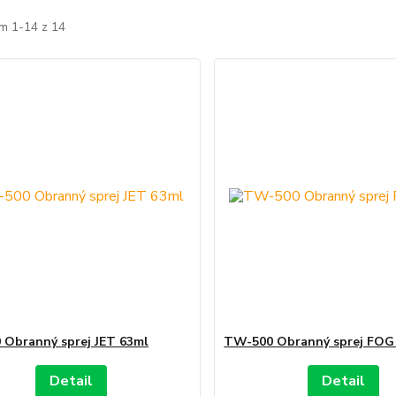
m 1-14 z 14
Obranný sprej JET 63ml
TW-500 Obranný sprej FOG
Detail
Detail