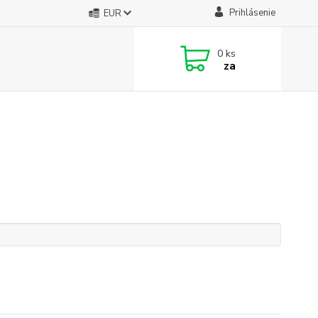
Prihlásenie
EUR
0
ks
za