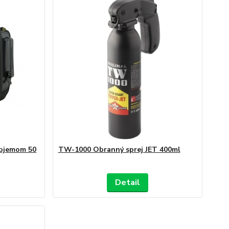
objemom 50
TW-1000 Obranný sprej JET 400ml
Detail