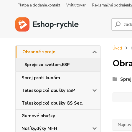
Platba a dodanie,kontakt
Vrátiť tovar
Reklamačné podmienk
Úvod
O
Obranné spreje
Obra
Spreje zo svetlom,ESP
Sprej proti kunám
Sprej
Teleskopické obušky ESP
Teleskopické obušky GS Sec.
Gumové obušky
Najnov
Nožíky,dýky MFH