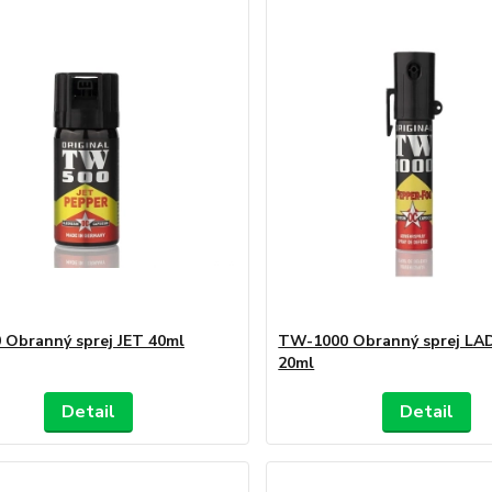
Obranný sprej JET 40ml
TW-1000 Obranný sprej LA
20ml
Detail
Detail