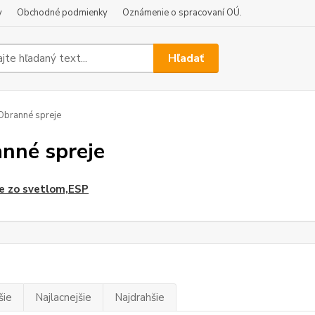
y
Obchodné podmienky
Oznámenie o spracovaní OÚ.
Hľadať
branné spreje
nné spreje
e zo svetlom,ESP
šie
Najlacnejšie
Najdrahšie