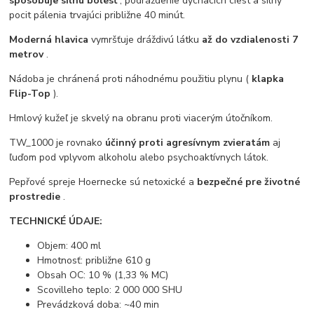
spôsobuje silnú bolesť
, podráždenie dýchacích ciest a silný
pocit pálenia trvajúci približne 40 minút.
Moderná hlavica
vymršťuje dráždivú látku
až do vzdialenosti 7
metrov
.
Nádoba je chránená proti náhodnému použitiu plynu (
klapka
Flip-Top
).
Hmlový kužeľ je skvelý na obranu proti viacerým útočníkom.
TW_1000 je rovnako
účinný proti agresívnym zvieratám
aj
ľuďom pod vplyvom alkoholu alebo psychoaktívnych látok.
Pepřové spreje Hoernecke sú netoxické a
bezpečné pre životné
prostredie
.
TECHNICKÉ ÚDAJE:
Objem: 400 ml
Hmotnosť: približne 610 g
Obsah OC: 10 % (1,33 % MC)
Scovilleho teplo: 2 000 000 SHU
Prevádzková doba: ~40 min