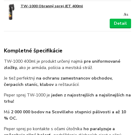
TW-1000 Obranný sprej JET 400ml
/
ks
Detail
Kompletné špecifikácie
TW-1000 400ml je produkt určený najmä
pre uniformované
zložky,
ako je armáda, polícia a mestská stráž.
Je tiež perfektný
na ochranu zamestnancov obchodov,
čerpacích staníc, klubov
a reštaurácií.
Peper sprej TW-1000 je
jeden z najostrejších a najsilnejších na
trhu!
Má
2 000 000 bodov na Scovilleho stupnici pálivosti a až 10
% OC.
Peper sprej po kontakte s očami útočníka
ho paralyzuje a