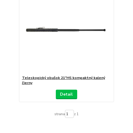
Teleskopický obušok 21"HS kompaktný kalený
čierny
Detail
strana
z 1