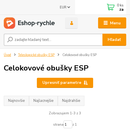
0
ks
EUR
za
Menu
Hľadať
Úvod
Teleskopické obušky ESP
Celokovové obušky ESP
Celokovové obušky ESP
Upresniť parametre
Najnovšie
Najlacnejšie
Najdrahšie
Zobrazujem 1-3 z 3
strana
z 1