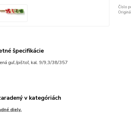
Číslo p
Originá
tné špecifikácie
ená guľ./pištoľ, kal. 9/9,3/38/357
zaradený v kategóriách
dné diely.