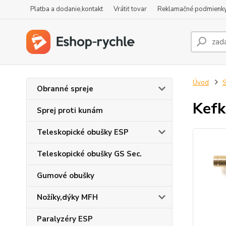
Platba a dodanie,kontakt
Vrátiť tovar
Reklamačné podmienk
Úvod
S
Obranné spreje
Kefk
Sprej proti kunám
Teleskopické obušky ESP
Teleskopické obušky GS Sec.
Gumové obušky
Nožíky,dýky MFH
Paralyzéry ESP