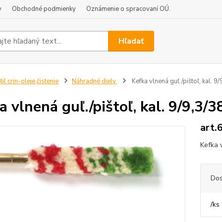
y
Obchodné podmienky
Oznámenie o spracovaní OÚ.
Hľadať
til crin-oleje,čistenie
Náhradné diely.
Kefka vlnená guľ./pištoľ, kal. 9
a vlnená guľ./pištoľ, kal. 9/9,3/
art.
Kefka v
Dos
/
ks