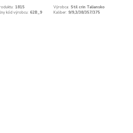
roduktu:
1815
Výrobca:
Stil crin Taliansko
lny kód výrobcu:
62B_9
Kaliber:
9/9,3/38/357/375