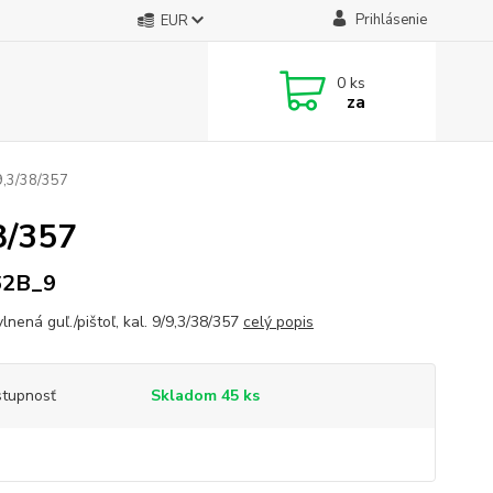
Prihlásenie
EUR
0
ks
za
/9,3/38/357
38/357
62B_9
lnená guľ./pištoľ, kal. 9/9,3/38/357
celý popis
tupnosť
Skladom 45 ks