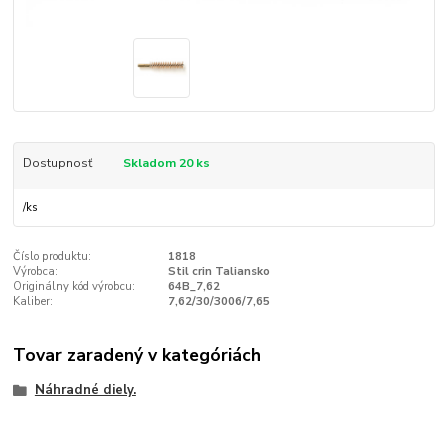
Dostupnosť
Skladom 20 ks
/
ks
Číslo produktu:
1818
Výrobca:
Stil crin Taliansko
Originálny kód výrobcu:
64B_7,62
Kaliber:
7,62/30/3006/7,65
Tovar zaradený v kategóriách
Náhradné diely.