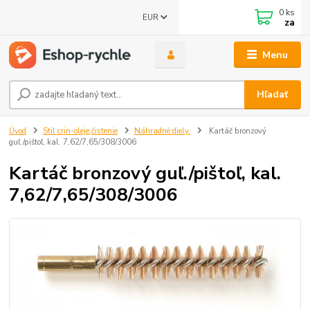
0
ks
EUR
za
Menu
Hľadať
Úvod
Stil crin-oleje,čistenie
Náhradné diely.
Kartáč bronzový
guľ./pištoľ, kal. 7,62/7,65/308/3006
Kartáč bronzový guľ./pištoľ, kal.
7,62/7,65/308/3006