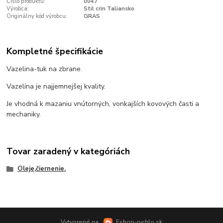
Číslo produktu:
0047
Výrobca:
Stil crin Taliansko
Originálny kód výrobcu:
GRAS
Kompletné špecifikácie
Vazelina-tuk na zbrane.
Vazelína je najjemnejšej kvality.
Je vhodná k mazaniu vnútorných, vonkajších kovových časti a
mechaniky.
Tovar zaradený v kategóriách
Oleje,čiernenie.
Vytvorené na
Eshop-rychlo.sk