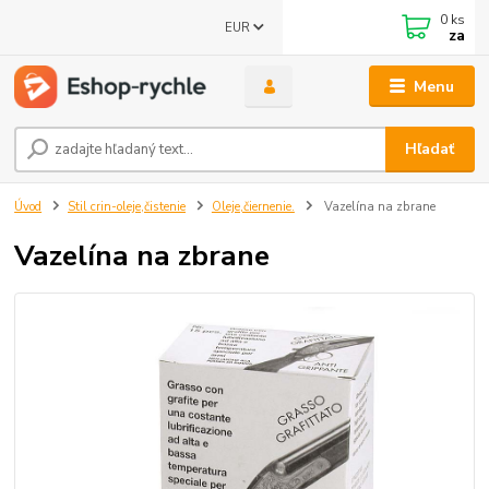
0
ks
EUR
za
Menu
Hľadať
Úvod
Stil crin-oleje,čistenie
Oleje,čiernenie.
Vazelína na zbrane
Vazelína na zbrane