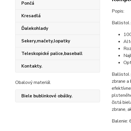
Pončá
Popis:
Kresadlá
Ballistol
Ďalekohlady
100
Sekery,mačety,lopatky
Alt
Roz
Teleskopické palice,baseball
Naj
Opt
Kontakty.
Ballistol
zbrane a 
Obalový materiál
efektívne
plsteného
Biele bublinkové obálky.
čistá bie
zbrane, a
Balenie: 