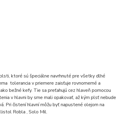
plsti, ktoré sú špeciálne navrhnuté pre všetky dlhé
erna tolerancia v priemere zaisťuje rovnomerné a
 ako bežné kefy. Tie sa preťahujú cez hlaveň pomocou
stenia v hlavni by sme mali opakovať, až kým plsť nebude
vá. Pri čistení hlavní môžu byť napustené olejom na
listol Robla , Solo Mil.