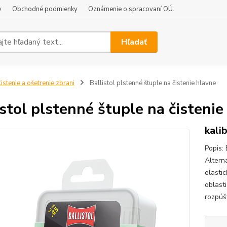
y
Obchodné podmienky
Oznámenie o spracovaní OÚ.
Hľadať
istenie a ošetrenie zbrani
Ballistol plstenné štuple na čistenie hlavne
istol plstenné štuple na čistenie
kali
Popis:
Altern
elasti
oblast
rozpúšť