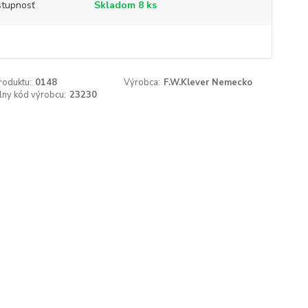
tupnosť
Skladom 8 ks
roduktu:
0148
Výrobca:
F.W.Klever Nemecko
lny kód výrobcu:
23230