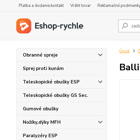
Platba a dodanie,kontakt
Vrátiť tovar
Reklamačné podmienk
Úvod
Č
Obranné spreje
Ball
Sprej proti kunám
Teleskopické obušky ESP
Teleskopické obušky GS Sec.
Gumové obušky
Nožíky,dýky MFH
Paralyzéry ESP