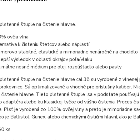
 plstenné štuple na čistenie hlavne.
% ovčia vlna
ernatíva k čisteniu štetcov alebo náplastí
merovo stabilné, elastické a mimoriadne nenáročné na chodidlo
lepší výsledok v oblasti okrajov poľa/vlaku
imálne nosné médium pre olej, rozpúšťadlo alebo pasty
 plstenné štuple na čistenie hlavne cal.38 sú vyrobené z vlnenej 
brokovnice. Sú optimalizované a vhodné pre príslušný kaliber. Mi
 čistenie hlavne. Tieto plstenné štuple sa v podstate používajú
 adaptéra alebo ku klasickej tyčke od vášho čistenia. Proces či
la. Plsť je vyrobená zo 100% ovčej vlny a preto je mimoriadne sa
ko je Ballistol, Gunex, alebo chemickými čističmi hlavní, ako je Bal
60 ks