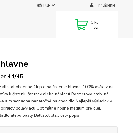
Prihlásenie
EUR
0
ks
za
 hlavne
ber 44/45
 Ballistol plstenné štuple na čistenie hlavne. 100% ovčia vlna
atíva k čisteniu štetcov alebo náplastí Rozmerovo stabilné,
cké a mimoriadne nenáročné na chodidlo Najlepší výsledok v
i okrajov poľa/vlaku Optimálne nosné médium pre olej,
adlo alebo pasty Ballistol pls...
celý popis