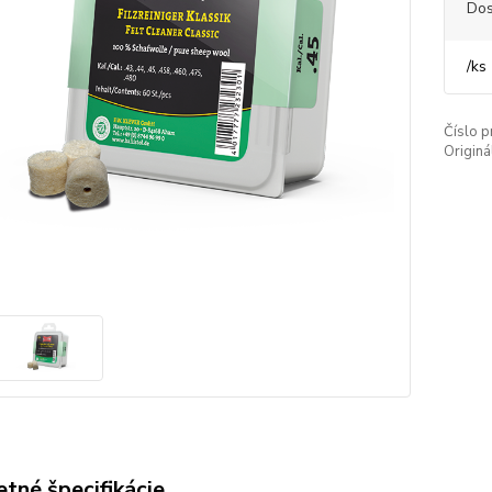
Dos
/
ks
Číslo p
Originá
tné špecifikácie