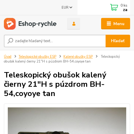
0
ks
EUR
za
Menu
Hľadať
Úvod
Teleskopické obušky ESP
Kalené obušky ESP
Teleskopický
obušok kalený čierny 21"H s púzdrom BH-54,coyoye tan
Teleskopický obušok kalený
čierny 21"H s púzdrom BH-
54,coyoye tan