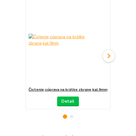
Čistenie,súprava na krátke zbrane,kal.9mm
Čistenie,sú
Detail