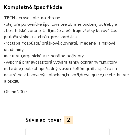
Kompletné špecifikácie
TECH aerosol, olej na zbrane,
-olej pre poľovnícke,športove,pre zbrane osobnej potreby a
zberateľské zbrane-čistí,maže a ošetruje všetky kovové časti,
potláča vlhkosť a chráni pred koróziou
-roztápa /rozpúšťa/ práškové,olovnaté, medené a niklové
usadeniny,
mastnotu,organické a minerálne nečistoty,
-výborná priľnavosť,ktorá vytvára tenký ochranný film,ktorý
netvrdne,neobsahuje žiadný silikón, teflón grafit,-správa sa
neutrálne k lakovaným plochám,ku koži,drevu,gume,umelej hmote
a textilu.
Objem:200ml
Súvisiaci tovar
2