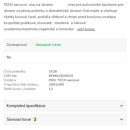
TECH aerosol, olej na zbrane, -olej pre poľovnícke,športove,pre
zbrane osobnej potreby a zberateľské zbrane-čistí,maže a ošetruje
všetky kovové časti, potláča vlhkosť a chráni pred koróziou-roztápa
/rozpúšťa/ práškové,olovnaté, medené a niklové
usadeniny,mastnotu,organické a mineráln...
celý popis
Dostupnosť
Skladom 14 ks
/
ks
Číslo produktu:
1528
EAN kód:
859642500534
Výrobca:
PRO TECH aerosol
Originálny kód výrobcu:
200/1465
Počet kusov v kartóne:
12
Kompletné špecifikácie
Súvisiaci tovar
2