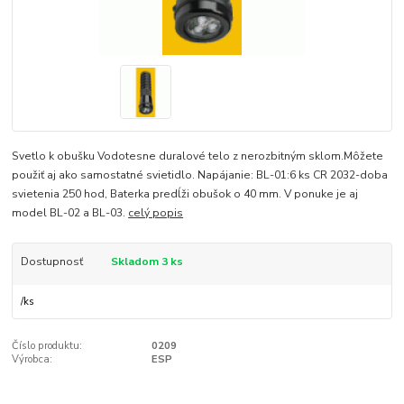
Svetlo k obušku Vodotesne duralové telo z nerozbitným sklom.Môžete
použiť aj ako samostatné svietidlo. Napájanie: BL-01:6 ks CR 2032-doba
svietenia 250 hod, Baterka predĺži obušok o 40 mm. V ponuke je aj
model BL-02 a BL-03.
celý popis
Dostupnosť
Skladom 3 ks
/
ks
Číslo produktu:
0209
Výrobca:
ESP