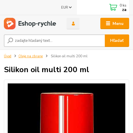
0
ks
EUR
za
Menu
Hľadať
Úvod
Oleje na zbrane
Silikon oil multi 200 ml
Silikon oil multi 200 ml