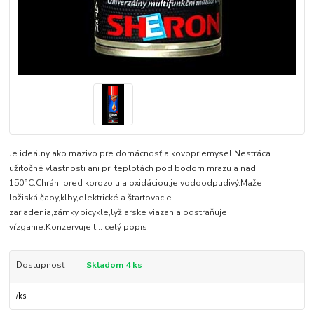
Je ideálny ako mazivo pre domácnosť a kovopriemysel.Nestráca
užitočné vlastnosti ani pri teplotách pod bodom mrazu a nad
150°C.Chráni pred korozoiu a oxidáciou,je vodoodpudivý.Maže
ložiská,čapy,klby,elektrické a štartovacie
zariadenia,zámky,bicykle,lyžiarske viazania,odstraňuje
vŕzganie.Konzervuje t...
celý popis
Dostupnosť
Skladom 4 ks
/
ks