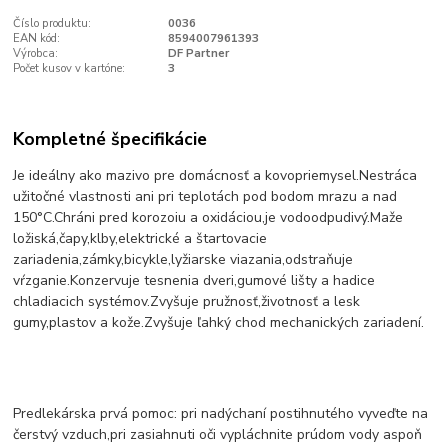
Číslo produktu:
0036
EAN kód:
8594007961393
Výrobca:
DF Partner
Počet kusov v kartóne:
3
Kompletné špecifikácie
Je ideálny ako mazivo pre domácnosť a kovopriemysel.Nestráca
užitočné vlastnosti ani pri teplotách pod bodom mrazu a nad
150°C.Chráni pred korozoiu a oxidáciou,je vodoodpudivý.Maže
ložiská,čapy,klby,elektrické a štartovacie
zariadenia,zámky,bicykle,lyžiarske viazania,odstraňuje
vŕzganie.Konzervuje tesnenia dveri,gumové lišty a hadice
chladiacich systémov.Zvyšuje pružnosť,životnosť a lesk
gumy,plastov a kože.Zvyšuje ľahký chod mechanických zariadení.
Predlekárska prvá pomoc: pri nadýchaní postihnutého vyveďte na
čerstvý vzduch,pri zasiahnuti oči vypláchnite prúdom vody aspoň