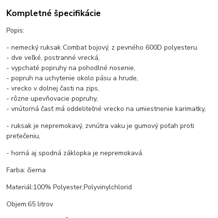
Kompletné špecifikácie
Popis:
- nemecký ruksak Combat bojový, z pevného 600D polyesteru.
- dve veľké, postranné vrecká,
- vypchaté popruhy na pohodlné nosenie,
- popruh na uchytenie okolo pásu a hrude,
- vrecko v dolnej časti na zips,
- rôzne upevňovacie popruhy,
- vnútorná časť má oddeliteľné vrecko na umiestnenie karimatky,
- ruksak je nepremokavý, zvnútra vaku je gumový poťah proti
preťečeniu,
- horná aj spodná záklopka je nepremokavá.
Farba: čierna
Materiál:100% Polyester,Polyvinylchlorid
Objem:65 litrov