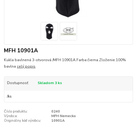
MFH 10901A
Kukla bavlnená 3-otvorová /MFH 10901A.Farba:čierna.Zloženie:100%
bavlna
celý popis
Dostupnosť
Skladom 3 ks
/
ks
Číslo produktu:
0240
Výrobca:
MFH Nemecko
Originálny kód výrobcu:
10901A