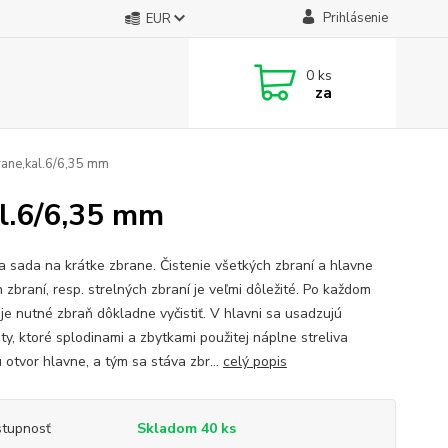
Prihlásenie
EUR
0
ks
za
rane,kal.6/6,35 mm
al.6/6,35 mm
ca sada na krátke zbrane. Čistenie všetkých zbraní a hlavne
 zbraní, resp. strelných zbraní je veľmi dôležité. Po každom
 je nutné zbraň dôkladne vyčistiť. V hlavni sa usadzujú
ty, ktoré splodinami a zbytkami použitej náplne streliva
 otvor hlavne, a tým sa stáva zbr...
celý popis
tupnosť
Skladom 40 ks