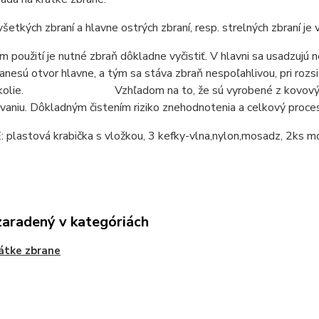
všetkých zbraní a hlavne ostrých zbraní, resp. strelných zbraní je 
 použití je nutné zbraň dôkladne vyčistiť. V hlavni sa usadzujú 
zanesú otvor hlavne, a tým sa stáva zbraň nespoľahlivou, pri roz
okolie. Vzhľadom na to, že sú vyrobené z kovových častí
vaniu. Dôkladným čistením riziko znehodnotenia a celkový proce
 plastová krabička s vložkou
, 3 kefky-vlna,nylon,mosadz, 2ks 
zaradený v kategóriách
átke zbrane