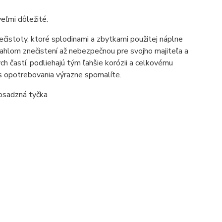
veľmi dôležité.
nečistoty, ktoré splodinami a zbytkami použitej náplne
siahlom znečistení až nebezpečnou pre svojho majiteľa a
, podliehajú tým ľahšie korózii a celkovému
s opotrebovania výrazne spomalíte.
mosadzná tyčka