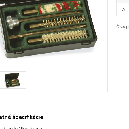
/
ks
Číslo p
tné špecifikácie
sada na krátke zbrane.