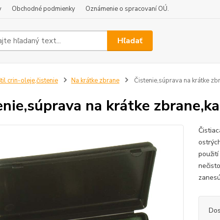
y
Obchodné podmienky
Oznámenie o spracovaní OÚ.
Hľadať
til crin-oleje,čistenie
Na krátke zbrane
Čistenie,súprava na krátke zb
enie,súprava na krátke zbrane,k
Čistia
ostrých
použití
nečisto
zanesú
Dos