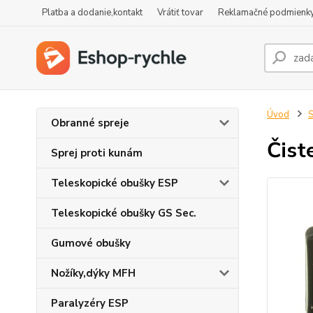
Platba a dodanie,kontakt
Vrátiť tovar
Reklamačné podmienk
Úvod
S
Obranné spreje
Čist
Sprej proti kunám
Teleskopické obušky ESP
Teleskopické obušky GS Sec.
Gumové obušky
Nožíky,dýky MFH
Paralyzéry ESP