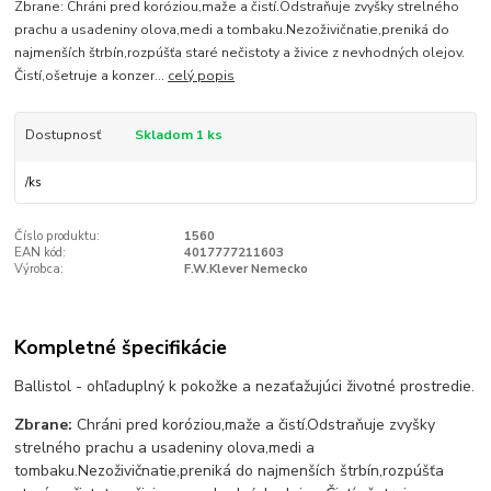
Zbrane: Chráni pred koróziou,maže a čistí.Odstraňuje zvyšky strelného
prachu a usadeniny olova,medi a tombaku.Nezoživičnatie,preniká do
najmenších štrbín,rozpúšťa staré nečistoty a živice z nevhodných olejov.
Čistí,ošetruje a konzer...
celý popis
Dostupnosť
Skladom 1 ks
/
ks
Číslo produktu:
1560
EAN kód:
4017777211603
Výrobca:
F.W.Klever Nemecko
Kompletné špecifikácie
Ballistol - ohľaduplný k pokožke a nezaťažujúci životné prostredie.
Zbrane:
Chráni pred koróziou,maže a čistí.Odstraňuje zvyšky
strelného prachu a usadeniny olova,medi a
tombaku.Nezoživičnatie,preniká do najmenších štrbín,rozpúšťa