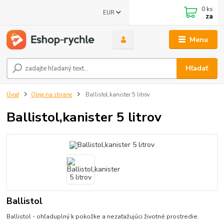
0
ks
EUR
za
Menu
Hľadať
Úvod
Oleje na zbrane
Ballistol,kanister 5 litrov
Ballistol,kanister 5 litrov
Ballistol
Ballistol - ohľaduplný k pokožke a nezaťažujúci životné prostredie.