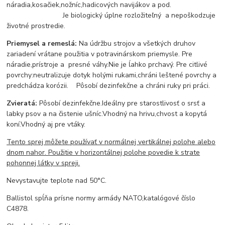
náradia,kosačiek,nožníc,hadicových navijákov a pod.
Je biologický úplne rozložiteľný a nepoškodzuje
životné prostredie.
Priemysel a remeslá:
Na údržbu strojov a všetkých druhov
zariadení vrátane použitia v potravinárskom priemysle. Pre
náradie,prístroje a presné váhy.Nie je ĺahko prchavý. Pre citlivé
povrchy:neutralizuje dotyk holými rukami,chráni leštené povrchy a
predchádza korózii. Pôsobí dezinfekčne a chráni ruky pri práci.
Zvieratá:
Pôsobí dezinfekčne.Ideálny pre starostlivosť o srsť a
labky psov a na čistenie ušníc.Vhodný na hrivu,chvost a kopytá
koní.Vhodný aj pre vtáky.
Tento sprej môžete používať v normálnej vertikálnej polohe alebo
dnom nahor. Použitie v horizontálnej polohe povedie k strate
pohonnej látky v spreji.
Nevystavujte teplote nad 50°C.
Ballistol spĺňa prísne normy armády NATO,katalógové číslo
C4878.