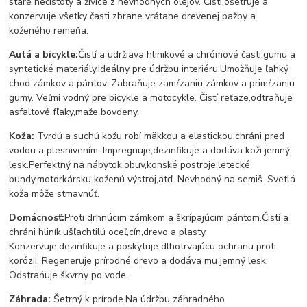
staré nečistoty a živice z nevhodných olejov. Čistí,ošetruje a
konzervuje všetky časti zbrane vrátane drevenej pažby a
koženého remeňa.
Autá a bicykle:
Čistí a udržiava hlinikové a chrómové časti,gumu a
syntetické materiály.Ideálny pre údržbu interiéru.Umožňuje ľahký
chod zámkov a pántov. Zabraňuje zamŕzaniu zámkov a primŕzaniu
gumy. Veľmi vodný pre bicykle a motocykle. Čistí reťaze,odtraňuje
asfaltové fľaky,maže bovdeny.
Koža:
Tvrdú a suchú kožu robí mäkkou a elastickou,chráni pred
vodou a plesnivením. Impregnuje,dezinfikuje a dodáva koži jemný
lesk.Perfektný na nábytok,obuv,konské postroje,letecké
bundy,motorkársku koženú výstroj,atď. Nevhodný na semiš. Svetlá
koža môže stmavnúť.
Domácnosť:
Proti drhnúcim zámkom a škrípajúcim pántom.Čistí a
chráni hliník,ušľachtilú oceľ,cín,drevo a plasty.
Konzervuje,dezinfikuje a poskytuje dlhotrvajúcu ochranu proti
korózii. Regeneruje prírodné drevo a dodáva mu jemný lesk.
Odstrańuje škvrny po vode.
Záhrada:
Šetrný k prírode.Na údržbu záhradného