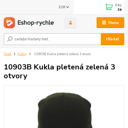
0
ks
EUR
za
Menu
Hľadať
Úvod
Kukly
10903B Kukla pletená zelená 3 otvory
10903B Kukla pletená zelená 3
otvory